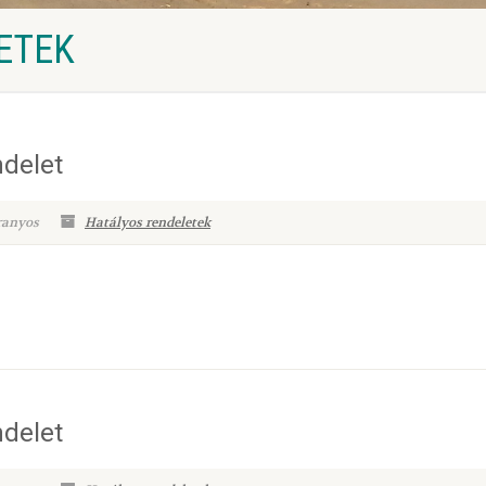
ETEK
delet
ranyos
Hatályos rendeletek
delet