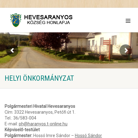
HELYI ÖNKORMÁNYZAT
Polgármesteri Hivatal Hevesaranyos
Cím: 3322 Hevesaranyos, Petőfi út 1.
Tel.: 36/583-004
E-mail:
ph@haranyos.t-online.hu
Képviselő-testület
Polgármester:
Hossó Imre Sándor –
Hossó Sándor