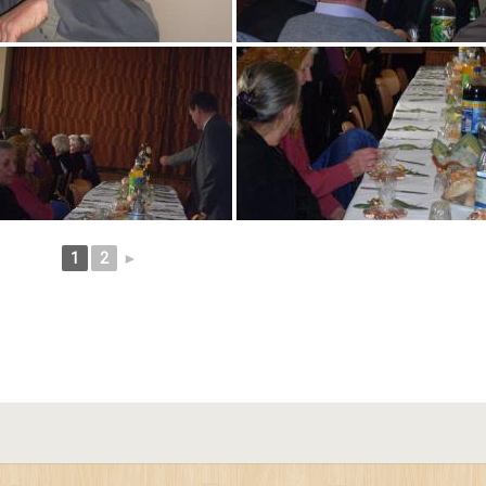
1
2
►