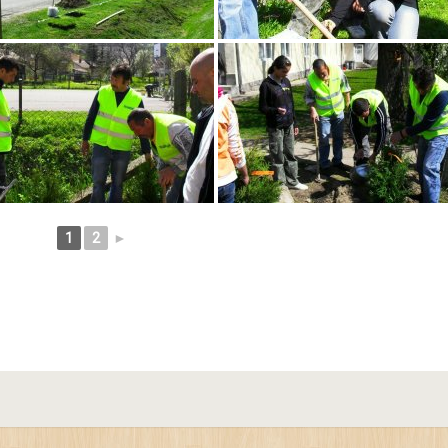
1
2
►