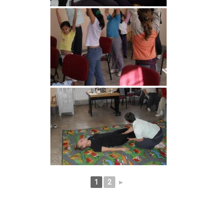
1
2
►