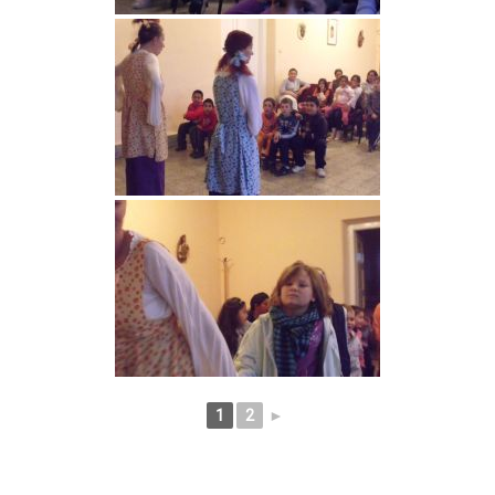
1
2
►