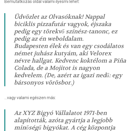
Bemutatkozás oldal valami ilyesmi lehet:
Üdvözlet az Olvasóknak! Nappal
biciklis pizzafutár vagyok, éjszaka
pedig egy törekvő színész-tanonc, ez
pedig az én weboldalam.
Budapesten élek és van egy csodálatos
német juhász kutyám, aki Velorex
névre hallgat. Kedvenc koktélom a Piña
Colada, de a Mojitot is nagyon
kedvelem. (De, azért az igazi nedű: egy
bársonyos vörösbor.)
…vagy valami egészen más:
Az XYZ Bigyó Vállalatot 1971-ben
alapították, azóta gyártja a legjobb
minőségű bigyókat. A cég központja