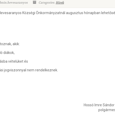
dmin.hevesaranyos
Categories:
Hírek
 a Hevesaranyos Községi Önkormányzatnál augusztus hónapban lehetős
toznak, akik:
ó diákok,
ásba vételüket és
ási jogviszonnyal nem rendelkeznek.
Hossó Imre Sándor 
polgármes