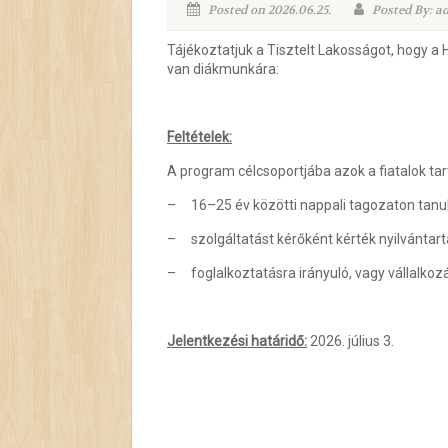
Posted on 2026.06.25.
Posted By: a
Tájékoztatjuk a Tisztelt Lakosságot, hogy
van diákmunkára:
Feltételek:
A program célcsoportjába azok a fiatalok tar
– 16–25 év közötti nappali tagozaton tanul
– szolgáltatást kérőként kérték nyilvántart
– foglalkoztatásra irányuló, vagy vállalkoz
Jelentkezési határidő:
2026. július 3.