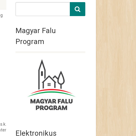
ég
Magyar Falu
Program
s.k.
ter
Elektronikus