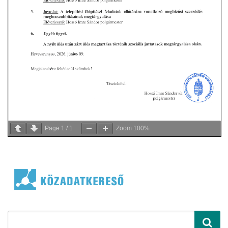
Page
1
/
1
Zoom
100%