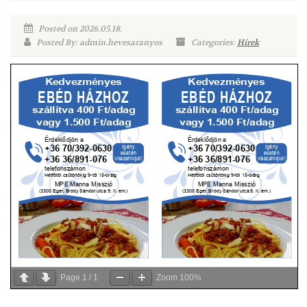
Posted on 2026.05.18.
Posted By: admin.hevesaranyos
Categories:
Hírek
Page
1
/
1
Zoom
100%