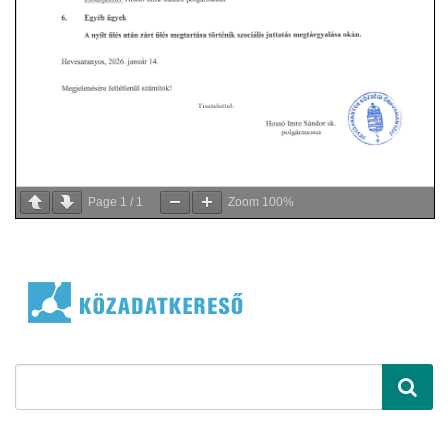
Page
1
/
1
Zoom
100%