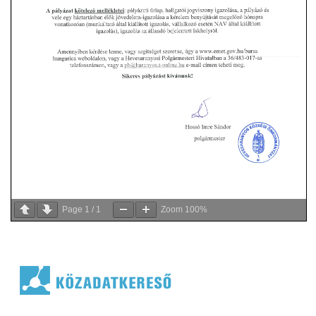
Page
1
/
1
Zoom
100%