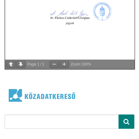
Page
1
/
1
Zoom
100%