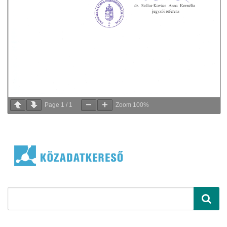
Page
1
/
1
Zoom
100%