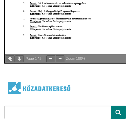
Page
1
/
2
Zoom
100%