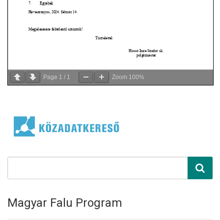
Page
1
/
1
Zoom
100%
Magyar Falu Program