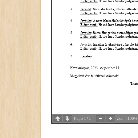
Page
1
/
1
Zoom
100%