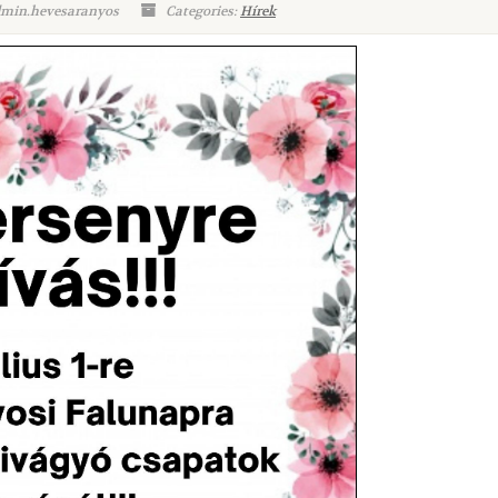
dmin.hevesaranyos
Categories:
Hírek