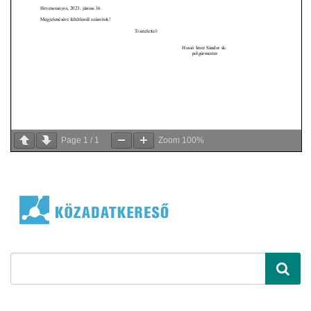
Page
1
/
1
Zoom
100%