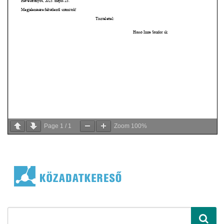
Page
1
/
1
Zoom
100%