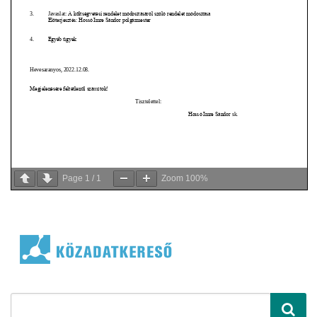
Page
1
/
1
Zoom
100%